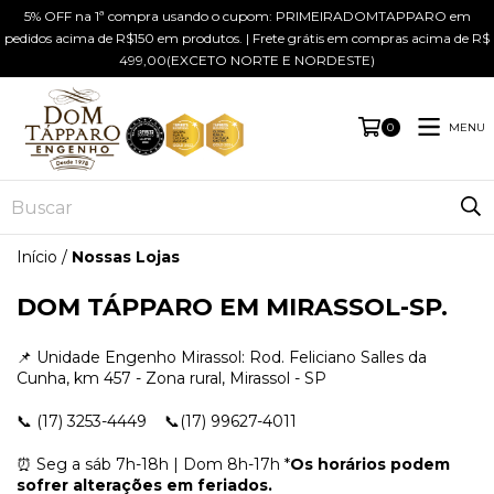
5% OFF na 1ª compra usando o cupom: PRIMEIRADOMTAPPARO em
pedidos acima de R$150 em produtos. | Frete grátis em compras acima de R$
499,00(EXCETO NORTE E NORDESTE)
MENU
0
Início
/
Nossas Lojas
DOM TÁPPARO EM MIRASSOL-SP.
📌 Unidade Engenho Mirassol: Rod. Feliciano Salles da
Cunha, km 457 - Zona rural, Mirassol - SP
📞 (17) 3253-4449 📞(17) 99627-4011
⏰ Seg a sáb 7h-18h | Dom 8h-17h *
Os horários podem
sofrer alterações em feriados.