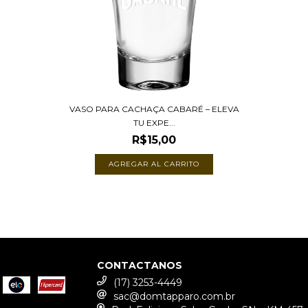
VASO PARA CACHAÇA CABARÉ – ELEVA
TU EXPE...
R$15,00
CONTACTANOS
(17) 3253-4449
sac@domtapparo.com.br