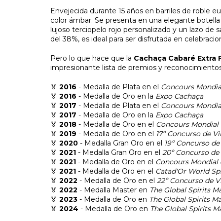
Envejecida durante 15 años en barriles de roble e
color ámbar. Se presenta en una elegante botella
lujoso terciopelo rojo personalizado y un lazo de
del 38%, es ideal para ser disfrutada en celebraci
Pero lo que hace que la
Cachaça Cabaré Extra
impresionante lista de premios y reconocimientos
🏅
2016
- Medalla de Plata en el
Concours Mondial
🏅
2016
- Medalla de Oro en la
Expo Cachaça
🏅
2017
- Medalla de Plata en el
Concours Mondial
🏅
2017
- Medalla de Oro en la
Expo Cachaça
🏅
2018
- Medalla de Oro en el
Concours Mondial 
🏅
2019
- Medalla de Oro en el
17º Concurso de Vi
🏅
2020
- Medalla Gran Oro en el
19º Concurso de 
🏅
2021
- Medalla Gran Oro en el
20º Concurso de 
🏅
2021
- Medalla de Oro en el
Concours Mondial 
🏅
2021
- Medalla de Oro en el
Catad'Or World Spi
🏅
2022
- Medalla de Oro en el
22º Concurso de Vi
🏅
2022
- Medalla Master en
The Global Spirits M
🏅
2023
- Medalla de Oro en
The Global Spirits M
🏅
2024
- Medalla de Oro en
The Global Spirits M