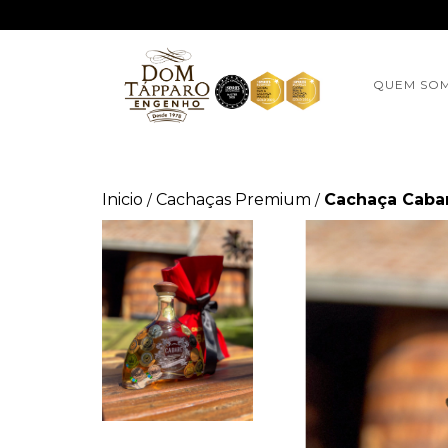
QUEM SO
Inicio
Cachaças Premium
Cachaça Cabar
/
/