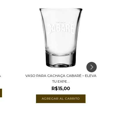
A
VASO PARA CACHAÇA CABARÉ – ELEVA
TU EXPE...
R$15,00
DESCUBRE