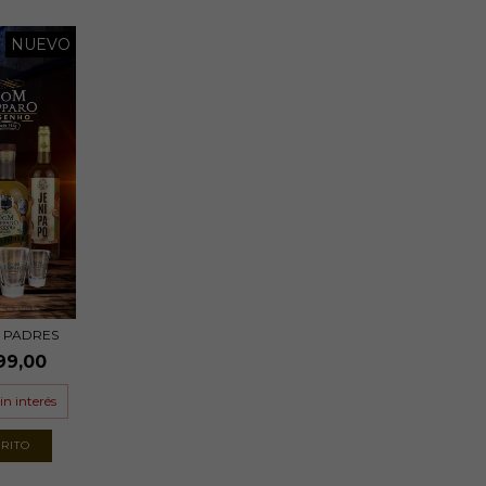
NUEVO
S PADRES
99,00
in interés