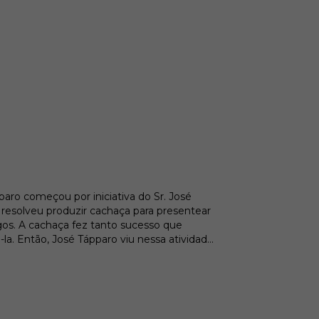
o começou por iniciativa do Sr. José
resolveu produzir cachaça para presentear
gos. A cachaça fez tanto sucesso que
a. Então, José Tápparo viu nessa atividade