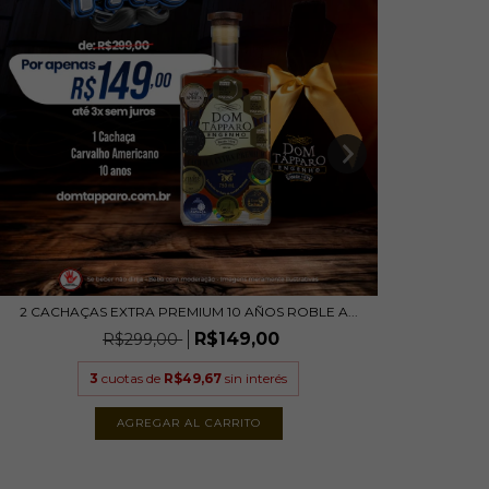
2 CACHAÇAS EXTRA PREMIUM 10 AÑOS ROBLE A...
KIT 
R$149,00
R$299,00
3
cuotas de
R$49,67
sin interés