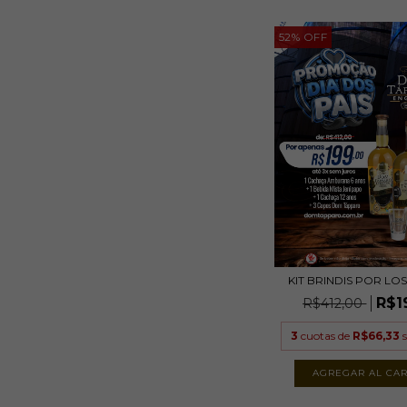
52
%
OFF
KIT BRINDIS POR LO
R$1
R$412,00
3
cuotas de
R$66,33
s