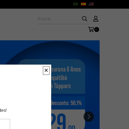
0
des!