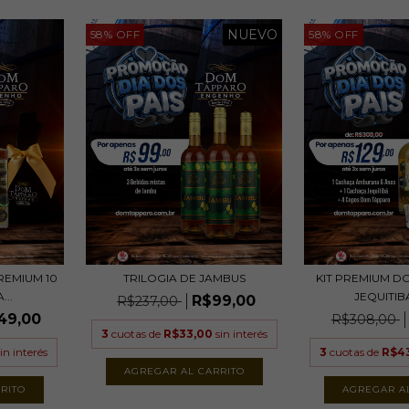
NUEVO
58
%
OFF
58
%
OFF
REMIUM 10
TRILOGIA DE JAMBUS
KIT PREMIUM D
..
JEQUITIBÁ
R$99,00
R$237,00
49,00
R$308,00
3
cuotas de
R$33,00
sin interés
sin interés
3
cuotas de
R$4