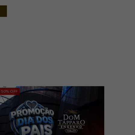
50
%
OFF
51
%
OF