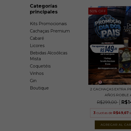
Categorías
50
%
OFF
principales
Kits Promocionais
Cachaças Premium
Cabaré
Licores
Bebidas Alcoólicas
Mista
Coquetéis
Vinhos
Gin
Boutique
2 CACHAÇAS EXTRA P
AÑOS ROBLE A.
R$1
R$299,00
3
cuotas de
R$49,67