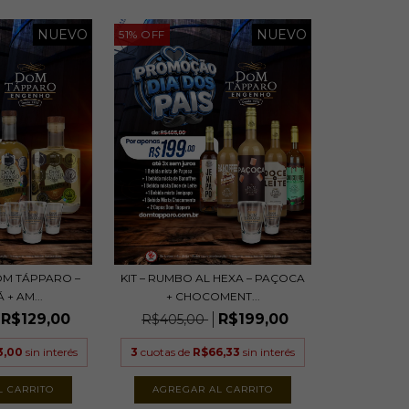
NUEVO
NUEVO
51
%
OFF
OM TÁPPARO –
KIT – RUMBO AL HEXA – PAÇOCA
 + AM...
+ CHOCOMENT...
R$129,00
R$199,00
R$405,00
3,00
sin interés
3
cuotas de
R$66,33
sin interés