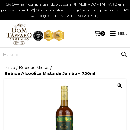
5% OFF na 1ª compra usando o cupom: PRIMEIRADOMTAPPARO em
pedidos acima de R$150 em produtos. | Frete grátis em compras acima de R$
499,00(EXCETO NORTE E NORDESTE)
MENU
0
Início
/
Bebidas Mistas
/
Bebida Alcoólica Mista de Jambu – 750ml